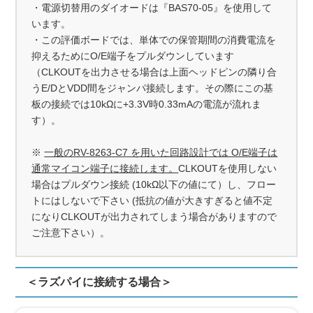
・電源切替用のダイオードは『BAS70-05』を使用して
います。
・この評価ボードでは、単体での保管期間の消費電流を
抑えるためにO/E端子をプルダウンしています
（CLKOUTを出力させる場合は上面ヘッドピンの隣り合
うE/DとVDD間をジャンパ接続します。その際にこの基
板の接続では10kΩに+3.3V時0.33mAの電流が流れま
す）。
※
一般のRV-8263-C7 を用いた回路設計では O/E端子は
通常マイコン端子に接続します。
CLKOUTを使用しない
場合はプルダウン接続 (10kΩ以下の値にて）し、フロー
トにはしないで下さい (抵抗の値が大きすぎると値不定
になりCLKOUTが出力されてしまう場合がありますので
ご注意下さい）。
＜ラズパイに接続する場合＞