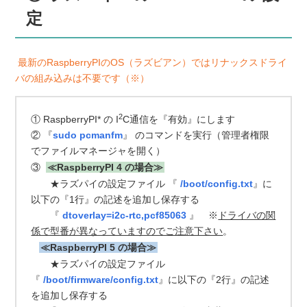
定
最新のRaspberryPIのOS（ラズビアン）ではリナックスドライ
バの組み込みは不要です（※）
2
① RaspberryPI* の I
C通信を『有効』にします
② 『
sudo pcmanfm
』 のコマンドを実行（管理者権限
でファイルマネージャを開く）
③
≪RaspberryPI 4 の場合≫
★
ラズパイの設定ファイル 『
/boot/config.txt
』に
以下の『1行』の記述を追加し保存する
『
dtoverlay=i2c-rtc,pcf85063
』 ※
ドライバの関
係で型番が異なっていますのでご注意下さい
。
≪RaspberryPI 5 の場合≫
★
ラズパイの設定ファイル
『
/boot/firmware/config.txt
』に以下の
『2行』の
記述
を追加し保存する