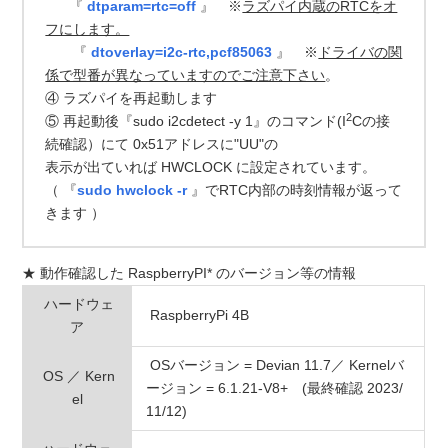
『
dtparam=rtc=off
』
※
ラズパイ内蔵のRTCをオ
フにします。
『
dtoverlay=i2c-rtc,pcf85063
』 ※
ドライバの関
係で型番が異なっていますのでご注意下さい
。
④ ラズパイを再起動します
2
⑤ 再起動後『sudo i2cdetect -y 1』のコマンド(I
Cの接
続確認）にて 0x51アドレスに"UU"の
表示が出ていれば HWCLOCK に設定されています。
（ 『
sudo hwclock -r
』でRTC内部の時刻情報が返って
きます ）
★ 動作確認した RaspberryPI* のバージョン等の情報
ハードウェ
RaspberryPi 4B
ア
OSバージョン = Devian 11.7／ Kernelバ
OS ／ Kern
ージョン = 6.1.21-V8+ (最終確認 2023/
el
11/12)