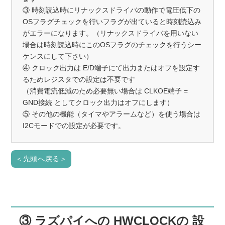
③ 時刻読込時にリナックスドライバの動作で電圧低下の
OSフラグチェックを行いフラグが出ていると時刻読込み
がエラーになります。（リナックスドライバを用いない
場合は時刻読込時にこのOSフラグのチェックを行うシー
ケンスにして下さい）
④ クロック出力は E/D端子にて出力またはオフを設定す
るためレジスタでの設定は不要です
（消費電流低減のため必要無い場合は CLKOE端子 =
GND接続 としてクロック出力はオフにします）
⑤ その他の機能（タイマやアラームなど）を使う場合は
I2Cモードでの設定が必要です。
＜先頭へ戻る＞
③ ラズパイへの HWCLOCKの 設