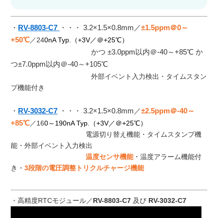
・
RV-8803-C7
・・・ 3.2×1.5×0.8mm／
±1.5ppm＠0～
+50℃
／24
0nA Typ.（+3V／＠+25℃）
かつ ±3.0ppm以内＠-40～+85℃ か
つ±7.0ppm以内＠-40～+105℃
外部イベント入力検出・タイムスタン
プ機能付き
・
RV-3032-C7
・・・
3.2×1.5×0.8mm／
±2.5ppm＠-40～
+85℃
／16
0～190nA Typ.（+3V／＠+25℃）
電源切り替え機能・タイムスタンプ機
能・外部イベント入力検出
温度センサ機能
・温度アラーム機能付
き・
3段階の電圧調整トリクルチャージ機能
・高精度RTCモジュール／
RV-8803-C7
及び
RV-3032-C7