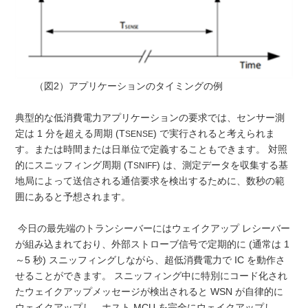
（図2）アプリケーションのタイミングの例
典型的な低消費電力アプリケーションの要求では、センサー測
定は 1 分を超える周期 (T
) で実行されると考えられま
SENSE
す。または時間または日単位で定義することもできます。 対照
的にスニッフィング周期 (T
) は、測定データを収集する基
SNIFF
地局によって送信される通信要求を検出するために、数秒の範
囲にあると予想されます。
今日の最先端のトランシーバーにはウェイクアップ レシーバー
が組み込まれており、外部ストローブ信号で定期的に (通常は 1
～5 秒) スニッフィングしながら、超低消費電力で IC を動作さ
せることができます。 スニッフィング中に特別にコード化され
たウェイクアップメッセージが検出されると WSN が自律的に
ウェイクアップし、ホスト MCU を完全にウェイクアップし