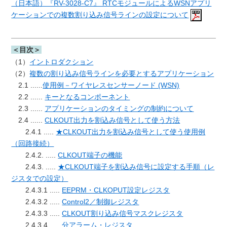
（日本語）『RV-3028-C7』 RTCモジュールによるWSNアプリ
ケーションでの複数割り込み信号ラインの設定について
＜目次＞
（1）
イントロダクション
（2）
複数の割り込み信号ラインを必要とするアプリケーション
2.1 ......
使用例－ワイヤレスセンサーノード (WSN)
2.2 ......
キーとなるコンポーネント
2.3 ......
アプリケーションのタイミングの制約について
2.4 ......
CLKOUT出力を割込み信号として使う方法
2.4.1 .....
★CLKOUT出力を割込み信号として使う使用例
（回路接続）
2.4.2. .....
CLKOUT端子の機能
2.4.3. .....
★CLKOUT端子を割込み信号に設定する手順（レ
ジスタでの設定）
2.4.3.1 .....
EEPRM・CLKOPUT設定レジスタ
2.4.3.2 .....
Control2／制御レジスタ
2.4.3.3 .....
CLKOUT割り込み信号マスクレジスタ
2.4.3.4 .....
分アラーム・レジスタ