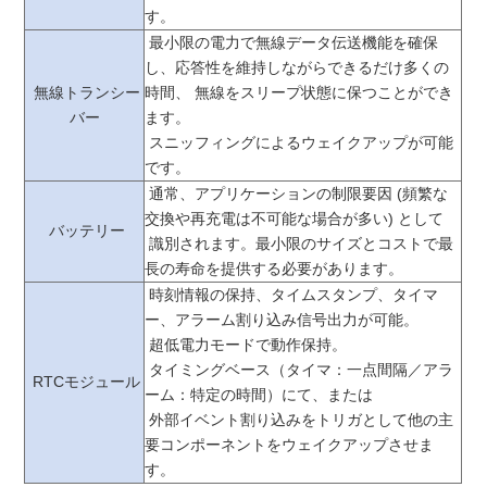
す。
最小限の電力で無線データ伝送機能を確保
し、応答性を維持しながらできるだけ多くの
無線トランシー
時間、 無線をスリープ状態に保つことができ
バー
ます。
スニッフィングによるウェイクアップが可能
です。
通常、アプリケーションの制限要因 (頻繁な
交換や再充電は不可能な場合が多い) として
バッテリー
識別されます。最小限のサイズとコストで最
長の寿命を提供する必要があります。
時刻情報の保持、タイムスタンプ、タイマ
ー、アラーム割り込み信号出力が可能。
超低電力モードで動作保持。
タイミングベース（タイマ：一点間隔／アラ
RTCモジュール
ーム：特定の時間）にて、または
外部イベント割り込みをトリガとして他の主
要コンポーネントをウェイクアップさせま
す。