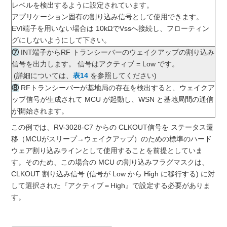
レベルを検出するように設定されています。
アプリケーション固有の割り込み信号として使用できます。
EVI端子を用いない場合は 10kΩでVssへ接続し、フローティン
グにしないようにして下さい。
⑦
INT端子からRF トランシーバーのウェイクアップの割り込み
信号を出力します。 信号はアクティブ = Low です。
(詳細については、
表14
を参照してください)
⑧
RFトランシーバーが基地局の存在を検出すると、ウェイクア
ップ信号が生成されて MCU が起動し、WSN と基地局間の通信
が開始されます。
この例では、RV-3028-C7 からの CLKOUT信号を ステータス遷
移（MCUがスリープ→ウェイクアップ）のための標準のハード
ウェア割り込みラインとして使用することを前提としていま
す。そのため、この場合の MCU の割り込みフラグマスクは、
CLKOUT 割り込み信号 (信号が Low から High に移行する) に対
して選択された『アクティブ＝High』で設定する必要がありま
す。