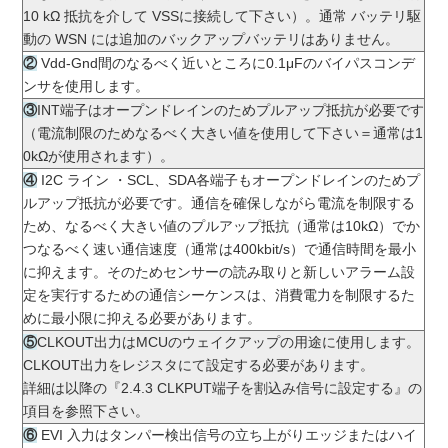
10 kΩ 抵抗を介して VSSに接続して下さい）。通常 バッテリ駆
動の WSN には追加のバックアップバッテリはありません。
②
Vdd-Gnd間のなるべく近いところに0.1μFのバイパスコンデ
ンサを使用します。
③
INT端子はオープンドレインのためプルアップ抵抗が必要です
（電流制限のためなるべく大きい値を使用して下さい＝通常は1
0kΩが使用されます）。
④
I2C ライン ・SCL、SDA各端子もオープンドレインのためプ
ルアップ抵抗が必要です。通信を確保しながら電流を制限する
ため、なるべく大きい値のプルアップ抵抗（通常は10kΩ）でか
つなるべく速い通信速度（通常は400kbit/s）で通信時間を最小
に抑えます。そのためセンサーの読み取りと新しいアラーム設
定を実行するための通信シーケンスは、消費電力を制限するた
めに最小限に抑える必要があります。
⑤
CLKOUT出力はMCUのウェイクアップの用途に使用します。
CLKOUT出力をレジスタにて設定する必要があります。
詳細は以降の『2.4.3 CLKPUT端子を割込み信号に設定する』の
項目を参照下さい。
⑥
EVI 入力はタンパー検出信号の立ち上がりエッジまたはハイ