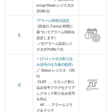
errupt Mask レジスタ(1
2h/Bit:2)
*アラーム時刻の設定
(前述の T
時間に
SENSE
基づいてアラーム時刻を
6
設定します）
／分アラーム設定レジ
スタ(07h/Bit:7-0)
＊(クロック出力割り込
み信号の出力後の処理）
／ Status レジスタ （0E
h)
CLKF ..... クロック割り
※
込み信号フラグをクリア
しクロック割り込み信号
を停止
AF ..... アラームフラ
グをクリア