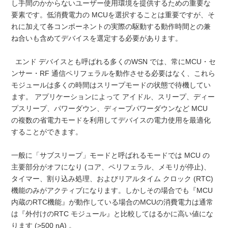
し手間のかからないユーザー使用環境を提供するための重要な
要素です。低消費電力の MCUを選択することは重要ですが、そ
れに加えて各コンポーネントの実際の駆動する動作時間との兼
ね合いも含めてデバイスを選定する必要があります。
エンド デバイスとも呼ばれる多くのWSN では、常にMCU・セ
ンサー・RF 通信ペリフェラルを動作させる必要はなく、これら
モジュールは多くの時間はスリープモードの状態で待機してい
ます。 アプリケーションによって アイドル、スリープ、ディー
プスリープ、パワーダウン、ディープパワーダウンなど MCU
の複数の省電力モードを利用してデバイスの電力使用を最適化
することができます。
一般に「サブスリープ」モードと呼ばれるモードでは MCU の
主要部分がオフになり (コア、ペリフェラル、メモリが停止)、
タイマー、割り込み処理、およびリアルタイム クロック (RTC)
機能のみがアクティブになります。しかしその場合でも『MCU
内蔵のRTC機能』が動作している場合のMCUの消費電力は通常
は『外付けのRTC モジュール』と比較してはるかに高い値にな
ります (>500 nA) 。