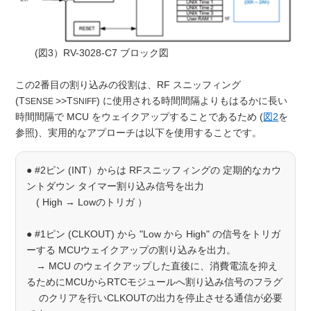
(図3）RV-3028-C7 ブロック図
この2番目の割り込みの役割は、RF スニッフィング
(T
>>T
) に使用される時間間隔よりもはるかに長い
SENSE
SNIFF
時間間隔で MCU をウェイクアップすることであるため (
図2
を
参照)、実用的なアプローチは以下を使用することです。
● #2ピン (INT）からは RFスニッフィングの 定期的なカウ
ントダウン タイマー割り込み信号を出力
( High → Lowのトリガ ）
● #1ピン (CLKOUT) から "Low から High" の信号をトリガ
ーする MCUウェイクアップの割り込みを出力。
→ MCU のウェイクアップした直後に、消費電流を抑え
るためにMCUからRTCモジュールへ割り込み信号のフラグ
のクリアを行いCLKOUTの出力を停止させる通信が必要