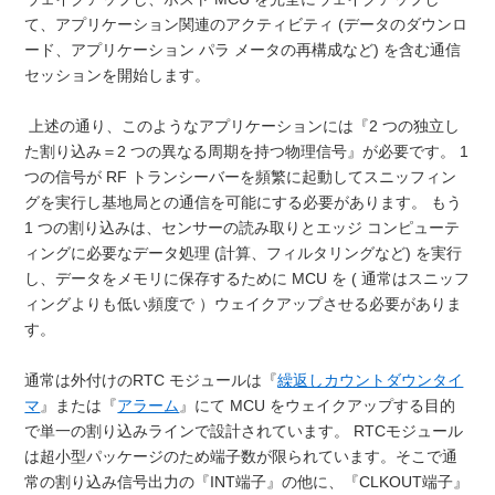
て、アプリケーション関連のアクティビティ (データのダウンロ
ード、アプリケーション パラ メータの再構成など) を含む通信
セッションを開始します。
上述の通り、このようなアプリケーションには『2 つの独立し
た割り込み＝2 つの異なる周期を持つ物理信号』が必要です。 1
つの信号が RF トランシーバーを頻繁に起動してスニッフィン
グを実行し基地局との通信を可能にする必要があります。 もう
1 つの割り込みは、センサーの読み取りとエッジ コンピューテ
ィングに必要なデータ処理 (計算、フィルタリングなど) を実行
し、データをメモリに保存するために MCU を ( 通常はスニッフ
ィングよりも低い頻度で ）ウェイクアップさせる必要がありま
す。
通常は外付けのRTC モジュールは『
繰返しカウントダウンタイ
マ
』または『
アラーム
』にて MCU をウェイクアップする目的
で単一の割り込みラインで設計されています。 RTCモジュール
は超小型パッケージのため端子数が限られています。そこで通
常の割り込み信号出力の『INT端子』の他に、『CLKOUT端子』