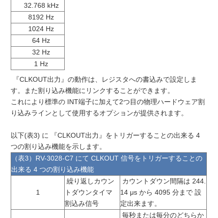
32.768 kHz
8192 Hz
1024 Hz
64 Hz
32 Hz
1 Hz
『CLKOUT出力』の動作は、レジスタへの書込みで設定しま
す。また割り込み機能にリンクすることができます。
これにより標準の INT端子に加えて2つ目の物理ハードウェア割
り込みラインとして使用するオプションが提供されます。
以下(表3) に 『CLKOUT出力』をトリガーすることの出来る 4
つの割り込み機能を示します。
（表3）RV-3028-C7 にて CLKOUT 信号をトリガーすることの
出来る 4 つの割り込み機能
繰り返しカウン
カウントダウン間隔は 244.
1
トダウンタイマ
14 μs から 4095 分まで 設
割込み信号
定出来ます。
毎秒または毎分のどちらか