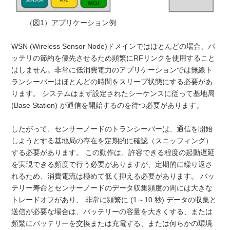
（図1）アプリケーション例
WSN (Wireless Sensor Node)ドメインではほとんどの場合、バ
ッテリの節約を優先させるため頻繁にRFリンクを使用すること
はしません。非常に低消費電力のアプリケーションでは無線ト
ランシーバーはほとんどの時間をスリープ状態にする必要があ
ります。 システムはまず設定されたシーケンスに従って基地局
(Base Station) が通信を開始するのを待つ必要があります。
したがって、センサーノードのトランシーバーは、通信を開始
しようとする基地局の存在を定期的に確認（スニッフィング）
する必要があります。 この動作は、許容できる程度の起動遅延
を実現できる頻度で行う必要がありますが、定期的に繰り返さ
れるため、消費電流は極めて低く抑える必要があります。 バッ
テリー寿命とセンサーノードのデータ収集頻度の間には大きな
トレードオフがあり、 非常に頻繁に (1～10 秒) データの収集と
送信が必要な場合は、バッテリーの容量を大きくする、または
頻繁にバッテリーを交換または充電する、または何らかの環境