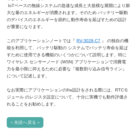
IoTベースの無線システムの急速な成長と大規模な展開により膨
大な量のエネルギーが消費されます。そのため バッテリー駆動
のデバイスのエネルギーを節約し動作寿命を延ばすための設計
が重要になります。
このアプリケーションノートでは『
RV-3028-C7
』 の独自の機
能を利用して、バッテリ駆動の システムでバッテリ寿命を延ば
すために使用できる機能のいくつかについて説明します。特に
ワイヤレス センサーノード (WSN) アプリケーションで消費電
力を最小限に抑えるために必要な『複数割り込み信号ライン』
について記述します。
なお実際にアプリケーションのf/w設計をされる際には、RTCモ
ジュール のレジスタ設定について、十分に実機でも動作評価さ
れることをお勧めします。
＜先頭へ戻る＞