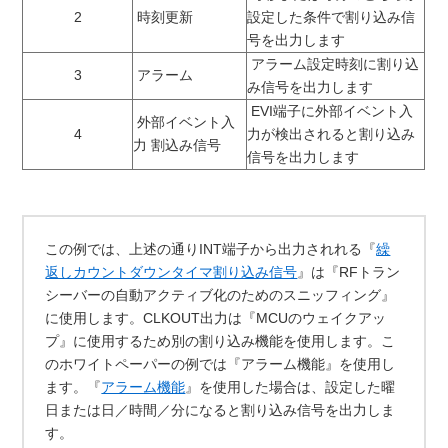
2
時刻更新
設定した条件で割り込み信
号を出力します
アラーム設定時刻に割り込
3
アラーム
み信号を出力します
EVI端子に外部イベント入
外部イベント入
4
力が検出されると割り込み
力 割込み信号
信号を出力します
この例では、上述の通りINT端子から出力されれる『
繰
返しカウントダウンタイマ割り込み信号
』は『RFトラン
シーバーの自動アクティブ化のためのスニッフィング』
に使用します。CLKOUT出力は『MCUのウェイクアッ
プ』に使用するため別の割り込み機能を使用します。こ
のホワイトペーパーの例では『アラーム機能』を使用し
ます。『
アラーム機能
』を使用した場合は、設定した曜
日または日／時間／分になると割り込み信号を出力しま
す。